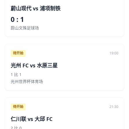
蔚山现代 vs 浦项制铁
0 : 1
蔚山文殊足球场
待开始
19:00
光州 FC vs 水原三星
1 比 1
光州世界杯体育场
待开始
21:30
仁川联 vs 大邱 FC
2 比 0