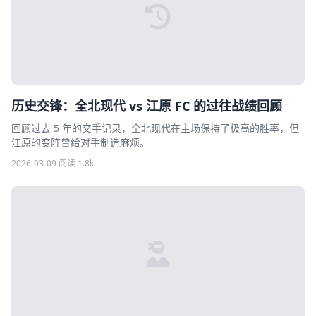
历史交锋：全北现代 vs 江原 FC 的过往战绩回顾
回顾过去 5 年的交手记录，全北现代在主场保持了极高的胜率，但
江原的变阵曾给对手制造麻烦。
2026-03-09 阅读 1.8k