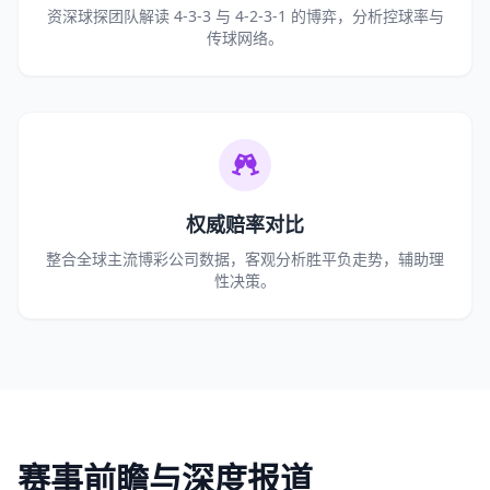
资深球探团队解读 4-3-3 与 4-2-3-1 的博弈，分析控球率与
传球网络。
权威赔率对比
整合全球主流博彩公司数据，客观分析胜平负走势，辅助理
性决策。
赛事前瞻与深度报道