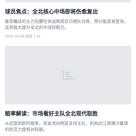
球员焦点：全北核心中场即将伤愈复出
备受瞩目的主力后腰在休战两周后已随队合练，预计能首发登场，
这将极大提升全北的中场控制力。
2026-03-08 阅读 1.5k
赔率解读：市场看好主队全北现代取胜
从初盘到即时赔率，资金流向明显支持主队，机构对江原爆冷赢球
的防范力度相对较弱。